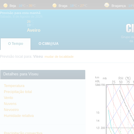
Beja
16
ºC
-
35
ºC
Braga
18
ºC
-
27
ºC
Bragança
14
ºC
Previsão para esta manhã
Sábado, 8 de Agosto de 2026
26
ºC
19
ºC
Aveiro
O Tempo
O CliM@UA
Previsão local para:
Viseu
mudar de localidade
Detalhes para Viseu
Temperatura
Precipitação total
Vento
Nuvens
Nevoeiro
Humidade relativa
Precipitação convectiva