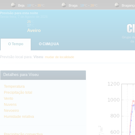
Beja
18
ºC
-
35
ºC
Braga
18
ºC
-
26
ºC
Bragança
Previsão para esta noite
Sexta-feira, 7 de Agosto de 2026
25
ºC
17
ºC
Aveiro
O Tempo
O CliM@UA
Previsão local para:
Viseu
mudar de localidade
Detalhes para Viseu
Temperatura
Precipitação total
Vento
Nuvens
Nevoeiro
Humidade relativa
Precipitação convectiva