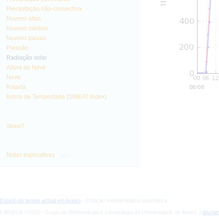
Precipitação não-convectiva
Nuvens altas
Nuvens médias
Nuvens baixas
Pressão
Radiação solar
Altura de Neve
Neve
Rajada
Índice de Tempestade (SWEAT Index)
SkewT
info
Notas explicativas
Estado do tempo actual em Aveiro
- Estação meteorológica automática
CliM@UA ©2010 - Grupo de Meteorologia e Climatologia da Universidade de Aveiro |
discla