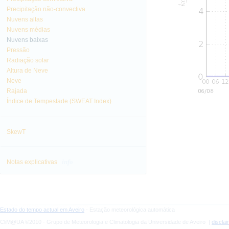
Precipitação não-convectiva
Nuvens altas
Nuvens médias
Nuvens baixas
Pressão
Radiação solar
Altura de Neve
Neve
Rajada
Índice de Tempestade (SWEAT Index)
SkewT
info
Notas explicativas
Estado do tempo actual em Aveiro
- Estação meteorológica automática
CliM@UA ©2010 - Grupo de Meteorologia e Climatologia da Universidade de Aveiro |
discla