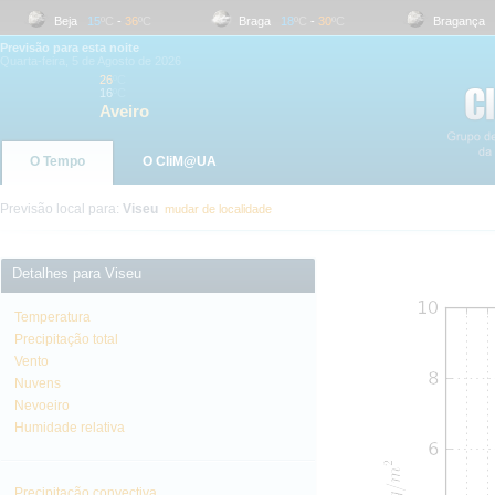
Beja
15
ºC
-
36
ºC
Braga
18
ºC
-
30
ºC
Bragança
16
Previsão para esta noite
Quarta-feira, 5 de Agosto de 2026
26
ºC
16
ºC
Aveiro
O Tempo
O CliM@UA
Previsão local para:
Viseu
mudar de localidade
Detalhes para Viseu
Temperatura
Precipitação total
Vento
Nuvens
Nevoeiro
Humidade relativa
Precipitação convectiva