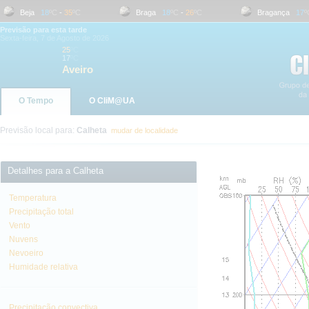
Beja
18
ºC
-
35
ºC
Braga
18
ºC
-
26
ºC
Bragança
17
ºC
Previsão para esta tarde
Sexta-feira, 7 de Agosto de 2026
25
ºC
17
ºC
Aveiro
O Tempo
O CliM@UA
Previsão local para:
Calheta
mudar de localidade
Detalhes para a Calheta
Temperatura
Precipitação total
Vento
Nuvens
Nevoeiro
Humidade relativa
Precipitação convectiva