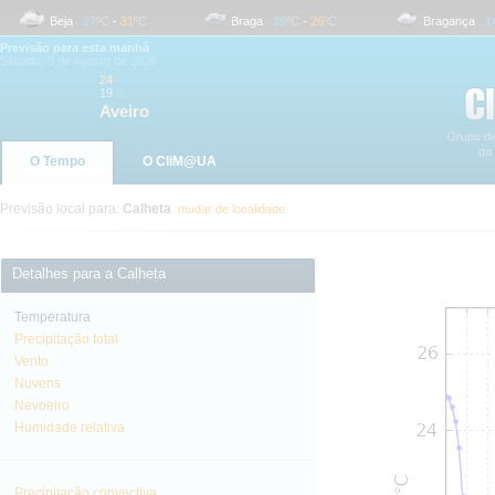
Beja
17
ºC
-
31
ºC
Braga
18
ºC
-
26
ºC
Bragança
14
ºC
Previsão para esta manhã
Sábado, 8 de Agosto de 2026
24
ºC
19
ºC
Aveiro
O Tempo
O CliM@UA
Previsão local para:
Calheta
mudar de localidade
Detalhes para a Calheta
Temperatura
Precipitação total
Vento
Nuvens
Nevoeiro
Humidade relativa
Precipitação convectiva