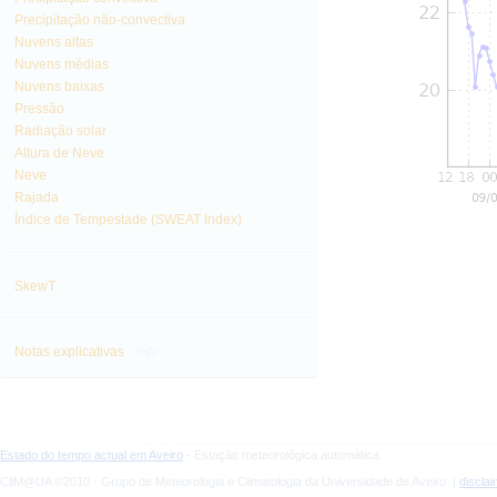
Precipitação não-convectiva
Nuvens altas
Nuvens médias
Nuvens baixas
Pressão
Radiação solar
Altura de Neve
Neve
Rajada
Índice de Tempestade (SWEAT Index)
SkewT
info
Notas explicativas
Estado do tempo actual em Aveiro
- Estação meteorológica automática
CliM@UA ©2010 - Grupo de Meteorologia e Climatologia da Universidade de Aveiro |
discla