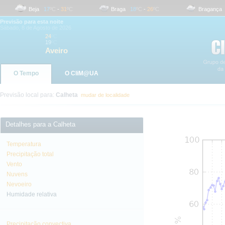
Beja
17
ºC
-
31
ºC
Braga
18
ºC
-
26
ºC
Bragança
14
Previsão para esta noite
Sábado, 8 de Agosto de 2026
24
ºC
19
ºC
Aveiro
O Tempo
O CliM@UA
Previsão local para:
Calheta
mudar de localidade
Detalhes para a Calheta
Temperatura
Precipitação total
Vento
Nuvens
Nevoeiro
Humidade relativa
Precipitação convectiva