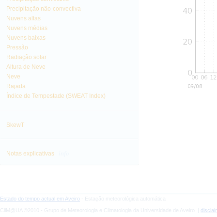
Precipitação não-convectiva
Nuvens altas
Nuvens médias
Nuvens baixas
Pressão
Radiação solar
Altura de Neve
Neve
Rajada
Índice de Tempestade (SWEAT Index)
SkewT
info
Notas explicativas
Estado do tempo actual em Aveiro
- Estação meteorológica automática
CliM@UA ©2010 - Grupo de Meteorologia e Climatologia da Universidade de Aveiro |
discla