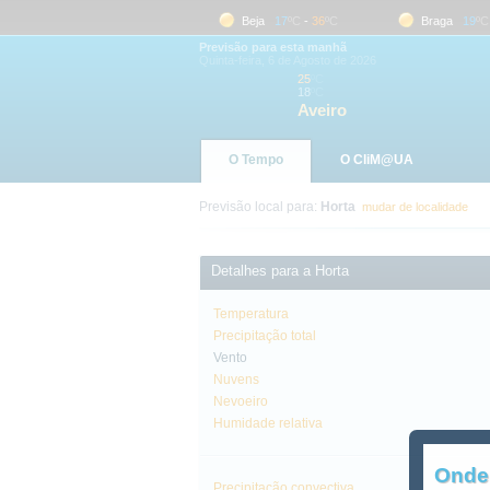
Aveiro
18
ºC
-
25
ºC
Beja
17
ºC
-
36
ºC
Braga
19
ºC
-
Previsão para esta manhã
Quinta-feira, 6 de Agosto de 2026
25
ºC
18
ºC
Aveiro
O Tempo
O CliM@UA
Previsão local para:
Horta
mudar de localidade
Detalhes para a Horta
Temperatura
Precipitação total
Vento
Nuvens
Nevoeiro
Humidade relativa
Onde
Precipitação convectiva