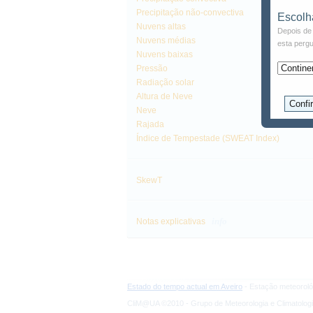
Precipitação não-convectiva
Escolh
Nuvens altas
Depois de 
Nuvens médias
esta pergu
Nuvens baixas
Pressão
Radiação solar
Altura de Neve
Neve
Rajada
Índice de Tempestade (SWEAT Index)
SkewT
info
Notas explicativas
Estado do tempo actual em Aveiro
- Estação meteoroló
CliM@UA ©2010 - Grupo de Meteorologia e Climatologi