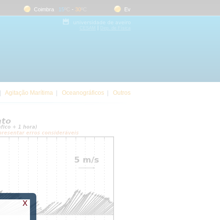
Coimbra
15
ºC
-
30
ºC
Evora
18
ºC
-
35
ºC
Faro
|
CESAM
Dep. de Física
|
Agitação Marítima
|
Oceanográficos
|
Outros
x