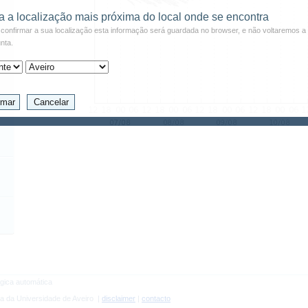
a a localização mais próxima do local onde se encontra
confirmar a sua localização esta informação será guardada no browser, e não voltaremos a 
nta.
gica automática
a da Universidade de Aveiro |
disclaimer
|
contacto