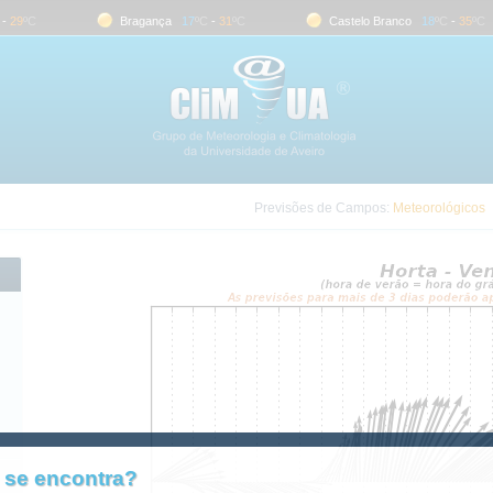
29
ºC
Bragança
17
ºC
-
31
ºC
Castelo Branco
18
ºC
-
35
ºC
Previsões de Campos:
Meteorológicos
 se encontra?