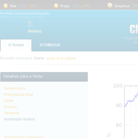
Beja
16
ºC
-
35
ºC
Braga
18
ºC
-
27
ºC
Bragança
14
ºC
Previsão para esta madrugada
Sábado, 8 de Agosto de 2026
26
ºC
19
ºC
Aveiro
O Tempo
O CliM@UA
Previsão local para:
Horta
mudar de localidade
Detalhes para a Horta
Temperatura
Precipitação total
Vento
Nuvens
Nevoeiro
Humidade relativa
Precipitação convectiva