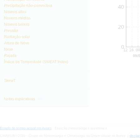
Precipitação não-convectiva
Nuvens altas
Nuvens médias
Nuvens baixas
Pressão
Radiação solar
Altura de Neve
Neve
Rajada
Índice de Tempestade (SWEAT Index)
SkewT
info
Notas explicativas
Estado do tempo actual em Aveiro
- Estação meteorológica automática
CliM@UA ©2010 - Grupo de Meteorologia e Climatologia da Universidade de Aveiro |
discla