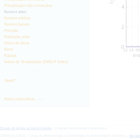
Precipitação não-convectiva
Nuvens altas
Nuvens médias
Nuvens baixas
Pressão
Radiação solar
Altura de Neve
Neve
Rajada
Índice de Tempestade (SWEAT Index)
SkewT
info
Notas explicativas
Estado do tempo actual em Aveiro
- Estação meteorológica automática
CliM@UA ©2010 - Grupo de Meteorologia e Climatologia da Universidade de Aveiro |
discla