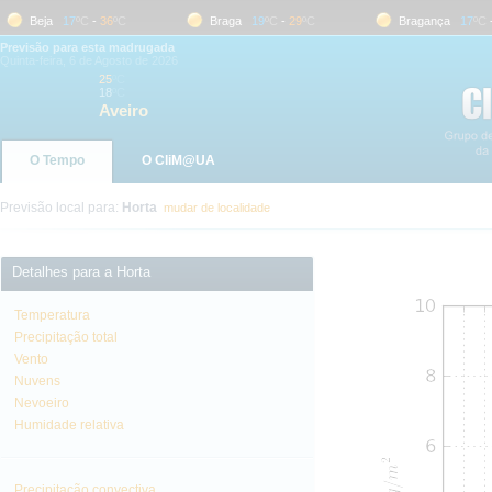
Beja
17
ºC
-
36
ºC
Braga
19
ºC
-
29
ºC
Bragança
17
ºC
-
3
Previsão para esta madrugada
Quinta-feira, 6 de Agosto de 2026
25
ºC
18
ºC
Aveiro
O Tempo
O CliM@UA
Previsão local para:
Horta
mudar de localidade
Detalhes para a Horta
Temperatura
Precipitação total
Vento
Nuvens
Nevoeiro
Humidade relativa
Precipitação convectiva