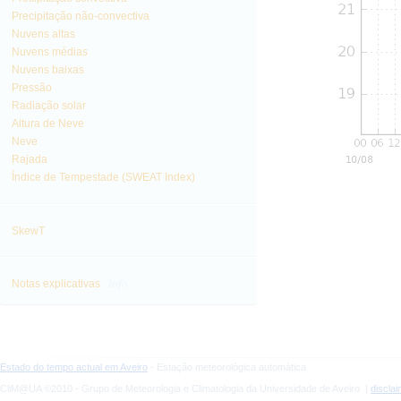
Precipitação não-convectiva
Nuvens altas
Nuvens médias
Nuvens baixas
Pressão
Radiação solar
Altura de Neve
Neve
Rajada
Índice de Tempestade (SWEAT Index)
SkewT
info
Notas explicativas
Estado do tempo actual em Aveiro
- Estação meteorológica automática
CliM@UA ©2010 - Grupo de Meteorologia e Climatologia da Universidade de Aveiro |
discla