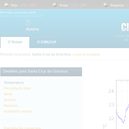
Beja
16
ºC
-
32
ºC
Braga
17
ºC
-
28
ºC
Bragança
17
ºC
Previsão para esta tarde
Domingo, 9 de Agosto de 2026
24
ºC
17
ºC
Aveiro
O Tempo
O CliM@UA
Previsão local para:
Santa Cruz da Graciosa
mudar de localidade
Detalhes para Santa Cruz da Graciosa
Temperatura
Precipitação total
Vento
Nuvens
Nevoeiro
Humidade relativa
Precipitação convectiva