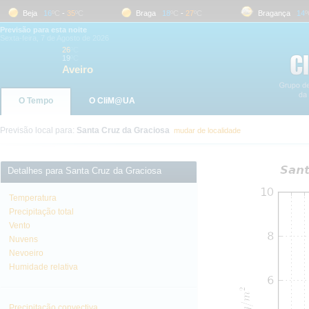
Beja
16
ºC
-
35
ºC
Braga
18
ºC
-
27
ºC
Bragança
14
ºC
-
Previsão para esta noite
Sexta-feira, 7 de Agosto de 2026
26
ºC
19
ºC
Aveiro
O Tempo
O CliM@UA
Previsão local para:
Santa Cruz da Graciosa
mudar de localidade
Detalhes para Santa Cruz da Graciosa
Temperatura
Precipitação total
Vento
Nuvens
Nevoeiro
Humidade relativa
Precipitação convectiva