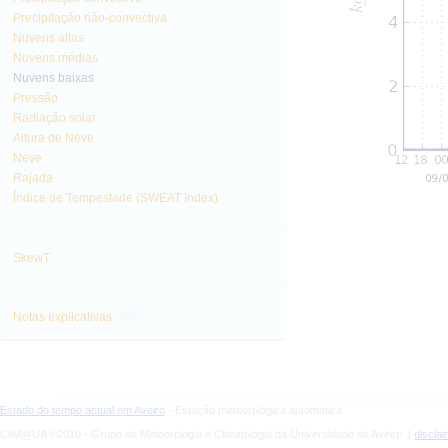
Precipitação não-convectiva
Nuvens altas
Nuvens médias
Nuvens baixas
Pressão
Radiação solar
Altura de Neve
Neve
Rajada
Índice de Tempestade (SWEAT Index)
SkewT
info
Notas explicativas
Estado do tempo actual em Aveiro
- Estação meteorológica automática
CliM@UA ©2010 - Grupo de Meteorologia e Climatologia da Universidade de Aveiro |
discla