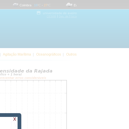
Coimbra
16
ºC
-
27
ºC
Evora
17
ºC
-
31
ºC
Faro
|
CESAM
Dep. de Física
|
Agitação Marítima
|
Oceanográficos
|
Outros
x