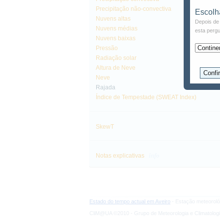
Precipitação não-convectiva
Escolh
Nuvens altas
Depois de 
Nuvens médias
esta pergu
Nuvens baixas
Pressão
Radiação solar
Altura de Neve
Neve
Rajada
Índice de Tempestade (SWEAT Index)
SkewT
info
Notas explicativas
Estado do tempo actual em Aveiro
- Estação meteoroló
CliM@UA ©2010 - Grupo de Meteorologia e Climatologi