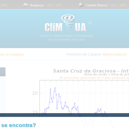
6
ºC
Bragança
14
ºC
-
27
ºC
Castelo Branco
14
ºC
-
30
ºC
Previsões de Campos:
Meteorológicos
dar de localidade
 se encontra?