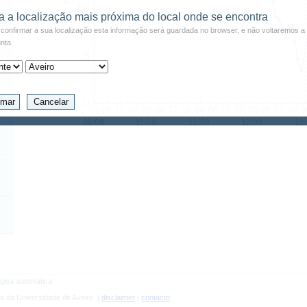
a a localização mais próxima do local onde se encontra
confirmar a sua localização esta informação será guardada no browser, e não voltaremos a 
nta.
gica automática
a da Universidade de Aveiro |
disclaimer
|
contacto