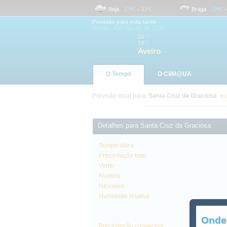
Aveiro
19
ºC
-
24
ºC
Beja
17
ºC
-
31
ºC
Braga
18
ºC
-
2
Previsão para esta tarde
Sábado, 8 de Agosto de 2026
24
ºC
19
ºC
Aveiro
O Tempo
O CliM@UA
Previsão local para:
Santa Cruz da Graciosa
mu
Detalhes para Santa Cruz da Graciosa
Temperatura
Precipitação total
Vento
Nuvens
Nevoeiro
Humidade relativa
Onde
Precipitação convectiva