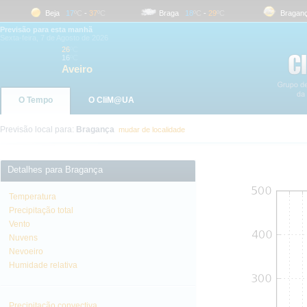
Beja
17
ºC
-
37
ºC
Braga
18
ºC
-
29
ºC
Bragança
Previsão para esta manhã
Sexta-feira, 7 de Agosto de 2026
26
ºC
16
ºC
Aveiro
O Tempo
O CliM@UA
Previsão local para:
Bragança
mudar de localidade
Detalhes para Bragança
Temperatura
Precipitação total
Vento
Nuvens
Nevoeiro
Humidade relativa
Precipitação convectiva