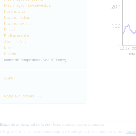
Precipitação não-convectiva
Nuvens altas
Nuvens médias
Nuvens baixas
Pressão
Radiação solar
Altura de Neve
Neve
Rajada
Índice de Tempestade (SWEAT Index)
SkewT
info
Notas explicativas
Estado do tempo actual em Aveiro
- Estação meteorológica automática
CliM@UA ©2010 - Grupo de Meteorologia e Climatologia da Universidade de Aveiro |
discla