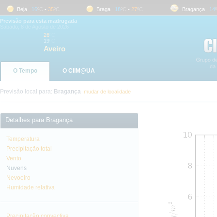
Beja
16
ºC
-
35
ºC
Braga
18
ºC
-
27
ºC
Bragança
14
ºC
Previsão para esta madrugada
Sábado, 8 de Agosto de 2026
26
ºC
19
ºC
Aveiro
O Tempo
O CliM@UA
Previsão local para:
Bragança
mudar de localidade
Detalhes para Bragança
Temperatura
Precipitação total
Vento
Nuvens
Nevoeiro
Humidade relativa
Precipitação convectiva