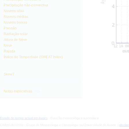
Precipitação não-convectiva
Nuvens altas
Nuvens médias
Nuvens baixas
Pressão
Radiação solar
Altura de Neve
Neve
Rajada
Índice de Tempestade (SWEAT Index)
SkewT
info
Notas explicativas
Estado do tempo actual em Aveiro
- Estação meteorológica automática
CliM@UA ©2010 - Grupo de Meteorologia e Climatologia da Universidade de Aveiro |
discla