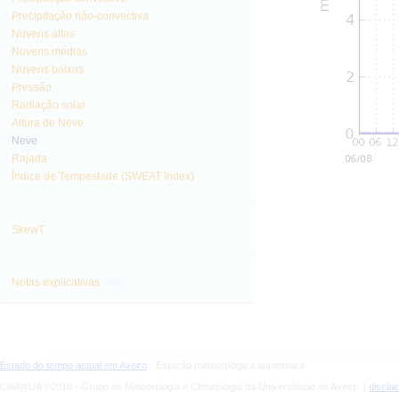
Precipitação não-convectiva
Nuvens altas
Nuvens médias
Nuvens baixas
Pressão
Radiação solar
Altura de Neve
Neve
Rajada
Índice de Tempestade (SWEAT Index)
SkewT
info
Notas explicativas
Estado do tempo actual em Aveiro
- Estação meteorológica automática
CliM@UA ©2010 - Grupo de Meteorologia e Climatologia da Universidade de Aveiro |
discla