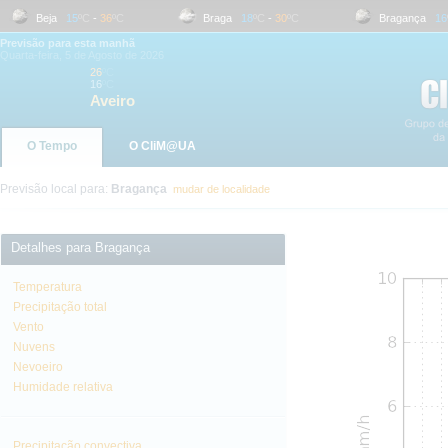
Beja
15
ºC
-
36
ºC
Braga
18
ºC
-
30
ºC
Bragança
16
ºC
Previsão para esta manhã
Quarta-feira, 5 de Agosto de 2026
26
ºC
16
ºC
Aveiro
O Tempo
O CliM@UA
Previsão local para:
Bragança
mudar de localidade
Detalhes para Bragança
Temperatura
Precipitação total
Vento
Nuvens
Nevoeiro
Humidade relativa
Precipitação convectiva