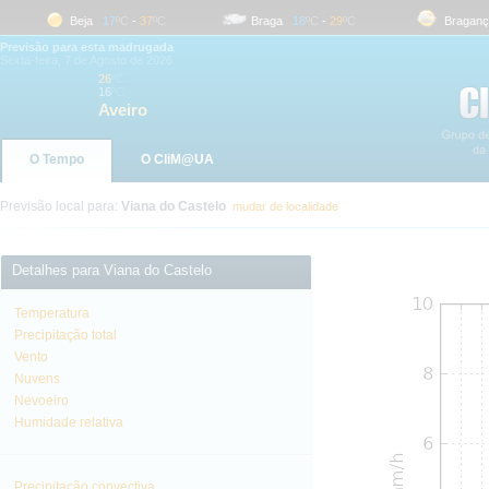
Beja
17
ºC
-
37
ºC
Braga
18
ºC
-
29
ºC
Bragança
Previsão para esta madrugada
Sexta-feira, 7 de Agosto de 2026
26
ºC
16
ºC
Aveiro
O Tempo
O CliM@UA
Previsão local para:
Viana do Castelo
mudar de localidade
Detalhes para Viana do Castelo
Temperatura
Precipitação total
Vento
Nuvens
Nevoeiro
Humidade relativa
Precipitação convectiva