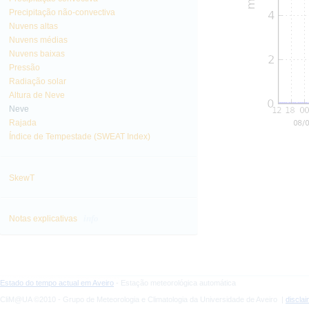
Precipitação não-convectiva
Nuvens altas
Nuvens médias
Nuvens baixas
Pressão
Radiação solar
Altura de Neve
Neve
Rajada
Índice de Tempestade (SWEAT Index)
SkewT
info
Notas explicativas
Estado do tempo actual em Aveiro
- Estação meteorológica automática
CliM@UA ©2010 - Grupo de Meteorologia e Climatologia da Universidade de Aveiro |
discla