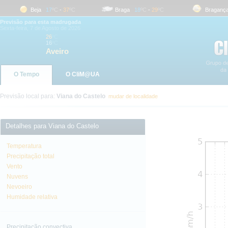
Beja
17
ºC
-
37
ºC
Braga
18
ºC
-
29
ºC
Bragança
Previsão para esta madrugada
Sexta-feira, 7 de Agosto de 2026
26
ºC
16
ºC
Aveiro
O Tempo
O CliM@UA
Previsão local para:
Viana do Castelo
mudar de localidade
Detalhes para Viana do Castelo
Temperatura
Precipitação total
Vento
Nuvens
Nevoeiro
Humidade relativa
Precipitação convectiva