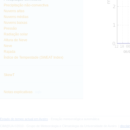
Precipitação não-convectiva
Nuvens altas
Nuvens médias
Nuvens baixas
Pressão
Radiação solar
Altura de Neve
Neve
Rajada
Índice de Tempestade (SWEAT Index)
SkewT
info
Notas explicativas
Estado do tempo actual em Aveiro
- Estação meteorológica automática
CliM@UA ©2010 - Grupo de Meteorologia e Climatologia da Universidade de Aveiro |
discla