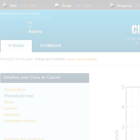
Beja
15
ºC
-
36
ºC
Braga
18
ºC
-
30
ºC
Bragança
16
ºC
Previsão para esta tarde
Quarta-feira, 5 de Agosto de 2026
26
ºC
16
ºC
Aveiro
O Tempo
O CliM@UA
Previsão local para:
Viana do Castelo
mudar de localidade
Detalhes para Viana do Castelo
Temperatura
Precipitação total
Vento
Nuvens
Nevoeiro
Humidade relativa
Precipitação convectiva