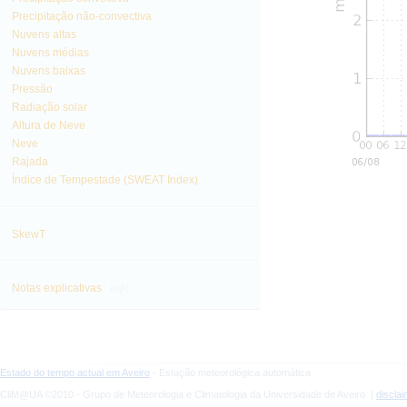
Precipitação não-convectiva
Nuvens altas
Nuvens médias
Nuvens baixas
Pressão
Radiação solar
Altura de Neve
Neve
Rajada
Índice de Tempestade (SWEAT Index)
SkewT
info
Notas explicativas
Estado do tempo actual em Aveiro
- Estação meteorológica automática
CliM@UA ©2010 - Grupo de Meteorologia e Climatologia da Universidade de Aveiro |
discla