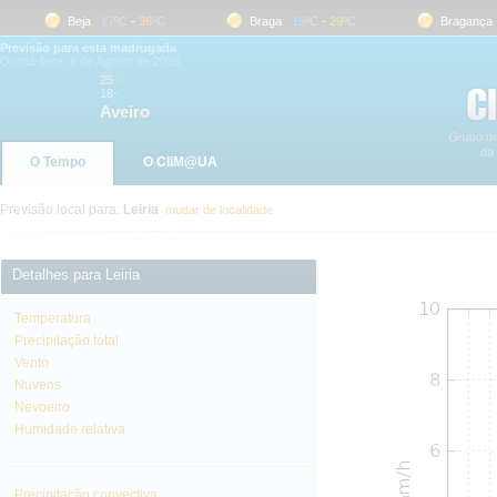
Beja
17
ºC
-
36
ºC
Braga
19
ºC
-
29
ºC
Bragança
1
Previsão para esta madrugada
Quinta-feira, 6 de Agosto de 2026
25
ºC
18
ºC
Aveiro
O Tempo
O CliM@UA
Previsão local para:
Leiria
mudar de localidade
Detalhes para Leiria
Temperatura
Precipitação total
Vento
Nuvens
Nevoeiro
Humidade relativa
Precipitação convectiva