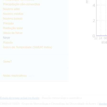
Precipitação não-convectiva
Nuvens altas
Nuvens médias
Nuvens baixas
Pressão
Radiação solar
Altura de Neve
Neve
Rajada
Índice de Tempestade (SWEAT Index)
SkewT
info
Notas explicativas
Estado do tempo actual em Aveiro
- Estação meteorológica automática
CliM@UA ©2010 - Grupo de Meteorologia e Climatologia da Universidade de Aveiro |
discla