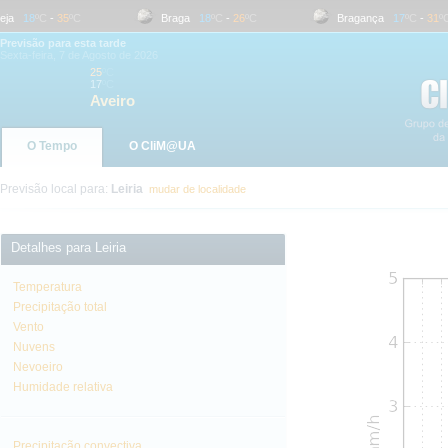
18
ºC
-
35
ºC
Braga
18
ºC
-
26
ºC
Bragança
17
ºC
-
31
ºC
Previsão para esta tarde
Sexta-feira, 7 de Agosto de 2026
25
ºC
17
ºC
Aveiro
O Tempo
O CliM@UA
Previsão local para:
Leiria
mudar de localidade
Detalhes para Leiria
Temperatura
Precipitação total
Vento
Nuvens
Nevoeiro
Humidade relativa
Precipitação convectiva