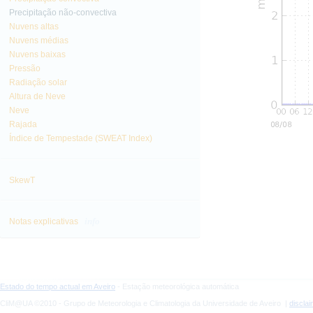
Precipitação não-convectiva
Nuvens altas
Nuvens médias
Nuvens baixas
Pressão
Radiação solar
Altura de Neve
Neve
Rajada
Índice de Tempestade (SWEAT Index)
SkewT
info
Notas explicativas
Estado do tempo actual em Aveiro
- Estação meteorológica automática
CliM@UA ©2010 - Grupo de Meteorologia e Climatologia da Universidade de Aveiro |
discla