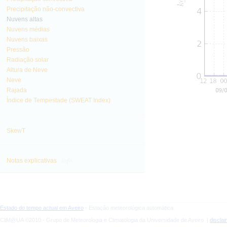
Precipitação não-convectiva
Nuvens altas
Nuvens médias
Nuvens baixas
Pressão
Radiação solar
Altura de Neve
Neve
Rajada
Índice de Tempestade (SWEAT Index)
SkewT
info
Notas explicativas
Estado do tempo actual em Aveiro
- Estação meteorológica automática
CliM@UA ©2010 - Grupo de Meteorologia e Climatologia da Universidade de Aveiro |
discla