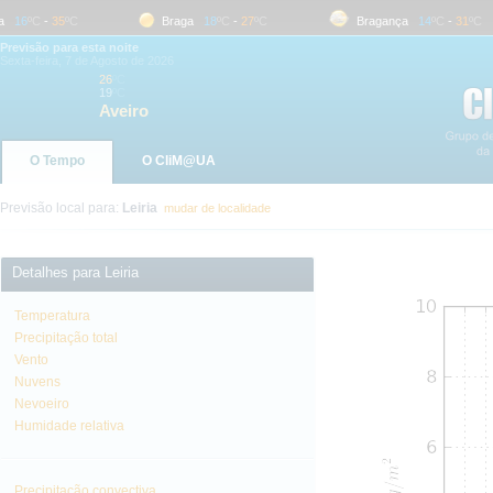
16
ºC
-
35
ºC
Braga
18
ºC
-
27
ºC
Bragança
14
ºC
-
31
ºC
Previsão para esta noite
Sexta-feira, 7 de Agosto de 2026
26
ºC
19
ºC
Aveiro
O Tempo
O CliM@UA
Previsão local para:
Leiria
mudar de localidade
Detalhes para Leiria
Temperatura
Precipitação total
Vento
Nuvens
Nevoeiro
Humidade relativa
Precipitação convectiva