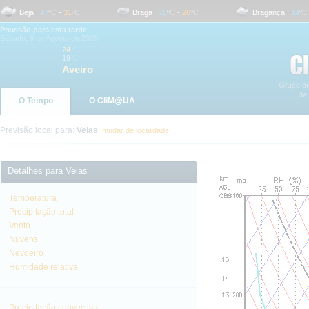
Beja
17
ºC
-
31
ºC
Braga
18
ºC
-
26
ºC
Bragança
14
ºC
-
2
Previsão para esta tarde
Sábado, 8 de Agosto de 2026
24
ºC
19
ºC
Aveiro
O Tempo
O CliM@UA
Previsão local para:
Velas
mudar de localidade
Detalhes para Velas
Temperatura
Precipitação total
Vento
Nuvens
Nevoeiro
Humidade relativa
Precipitação convectiva