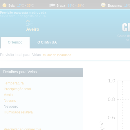
Beja
17
ºC
-
37
ºC
Braga
18
ºC
-
29
ºC
Bragança
18
ºC
-
Previsão para esta madrugada
Sexta-feira, 7 de Agosto de 2026
26
ºC
16
ºC
Aveiro
O Tempo
O CliM@UA
Previsão local para:
Velas
mudar de localidade
Detalhes para Velas
Temperatura
Precipitação total
Vento
Nuvens
Nevoeiro
Humidade relativa
Precipitação convectiva