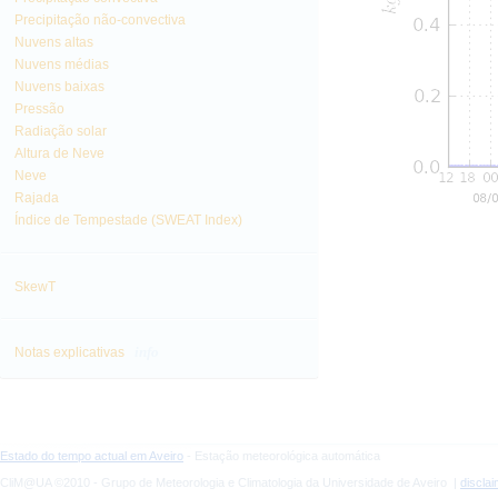
Precipitação não-convectiva
Nuvens altas
Nuvens médias
Nuvens baixas
Pressão
Radiação solar
Altura de Neve
Neve
Rajada
Índice de Tempestade (SWEAT Index)
SkewT
info
Notas explicativas
Estado do tempo actual em Aveiro
- Estação meteorológica automática
CliM@UA ©2010 - Grupo de Meteorologia e Climatologia da Universidade de Aveiro |
discla