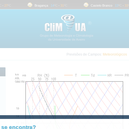
-
27
ºC
Bragança
14
ºC
-
31
ºC
Castelo Branco
13
ºC
-
33
ºC
Previsões de Campos:
Meteorológicos
 se encontra?