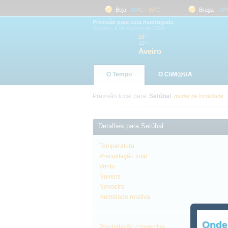
Aveiro
19
ºC
-
26
ºC
Beja
16
ºC
-
35
ºC
Braga
18
ºC
Previsão para esta madrugada
Sábado, 8 de Agosto de 2026
26
ºC
19
ºC
Aveiro
O Tempo
O CliM@UA
Previsão local para:
Setúbal
mudar de localidade
Detalhes para Setúbal
Temperatura
Precipitação total
Vento
Nuvens
Nevoeiro
Humidade relativa
Onde
Precipitação convectiva