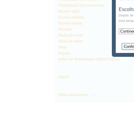
Precipitação não-convectiva
Escolh
Nuvens altas
Depois de 
Nuvens médias
esta pergu
Nuvens baixas
Pressão
Radiação solar
Altura de Neve
Neve
Rajada
Índice de Tempestade (SWEAT Index)
SkewT
info
Notas explicativas