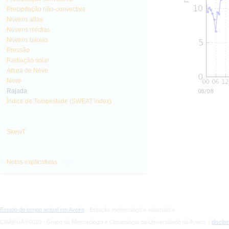
Precipitação não-convectiva
Nuvens altas
Nuvens médias
Nuvens baixas
Pressão
Radiação solar
Altura de Neve
Neve
Rajada
Índice de Tempestade (SWEAT Index)
SkewT
info
Notas explicativas
Estado do tempo actual em Aveiro
- Estação meteorológica automática
CliM@UA ©2010 - Grupo de Meteorologia e Climatologia da Universidade de Aveiro |
discla