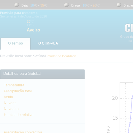
Beja
18
ºC
-
35
ºC
Braga
18
ºC
-
26
ºC
Bragança
Previsão para esta tarde
Sexta-feira, 7 de Agosto de 2026
25
ºC
17
ºC
Aveiro
O Tempo
O CliM@UA
Previsão local para:
Setúbal
mudar de localidade
Detalhes para Setúbal
Temperatura
Precipitação total
Vento
Nuvens
Nevoeiro
Humidade relativa
Precipitação convectiva