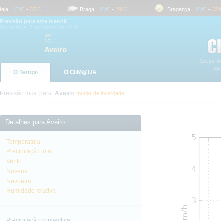
a
17
ºC
-
37
ºC
Braga
18
ºC
-
29
ºC
Bragança
18
ºC
-
32
ºC
Previsão para esta manhã
Sexta-feira, 7 de Agosto de 2026
26
ºC
16
ºC
Aveiro
O Tempo
O CliM@UA
Previsão local para:
Aveiro
mudar de localidade
Detalhes para Aveiro
Temperatura
Precipitação total
Vento
Nuvens
Nevoeiro
Humidade relativa
Precipitação convectiva