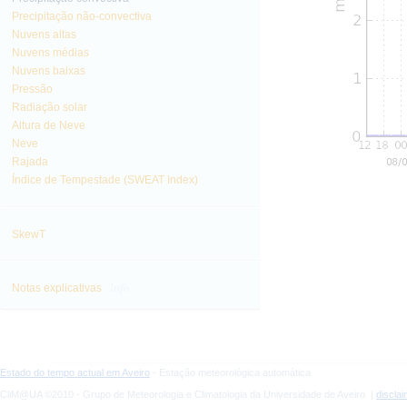
Precipitação não-convectiva
Nuvens altas
Nuvens médias
Nuvens baixas
Pressão
Radiação solar
Altura de Neve
Neve
Rajada
Índice de Tempestade (SWEAT Index)
SkewT
info
Notas explicativas
Estado do tempo actual em Aveiro
- Estação meteorológica automática
CliM@UA ©2010 - Grupo de Meteorologia e Climatologia da Universidade de Aveiro |
discla