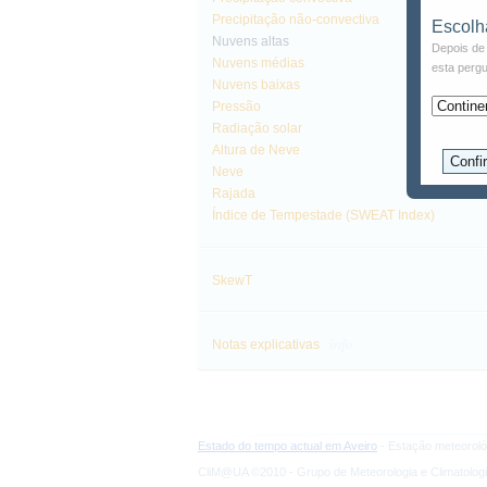
Precipitação não-convectiva
Escolh
Nuvens altas
Depois de 
Nuvens médias
esta pergu
Nuvens baixas
Pressão
Radiação solar
Altura de Neve
Neve
Rajada
Índice de Tempestade (SWEAT Index)
SkewT
info
Notas explicativas
Estado do tempo actual em Aveiro
- Estação meteoroló
CliM@UA ©2010 - Grupo de Meteorologia e Climatologi