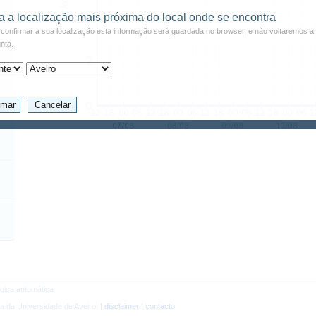
a a localização mais próxima do local onde se encontra
confirmar a sua localização esta informação será guardada no browser, e não voltaremos a 
nta.
gica automática
a da Universidade de Aveiro |
disclaimer
|
contacto