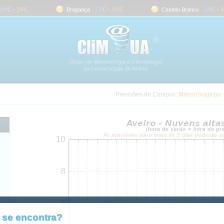
ºC
-
29
ºC
Bragança
17
ºC
-
31
ºC
Castelo Branco
18
ºC
-
35
º
Previsões de Campos:
Meteorológicos
 se encontra?