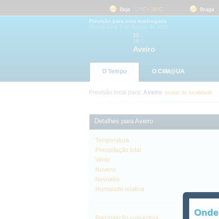
Aveiro
18
ºC
-
25
ºC
Beja
17
ºC
-
36
ºC
Braga
19
Previsão para esta madrugada
Quinta-feira, 6 de Agosto de 2026
25
ºC
18
ºC
Aveiro
O Tempo
O CliM@UA
Previsão local para:
Aveiro
mudar de localidade
Detalhes para Aveiro
Temperatura
Precipitação total
Vento
Nuvens
Nevoeiro
Humidade relativa
Onde
Precipitação convectiva