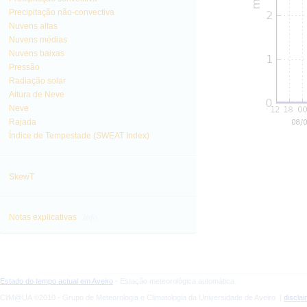
Precipitação não-convectiva
Nuvens altas
Nuvens médias
Nuvens baixas
Pressão
Radiação solar
Altura de Neve
Neve
Rajada
Índice de Tempestade (SWEAT Index)
SkewT
info
Notas explicativas
Estado do tempo actual em Aveiro
- Estação meteorológica automática
CliM@UA ©2010 - Grupo de Meteorologia e Climatologia da Universidade de Aveiro |
discla