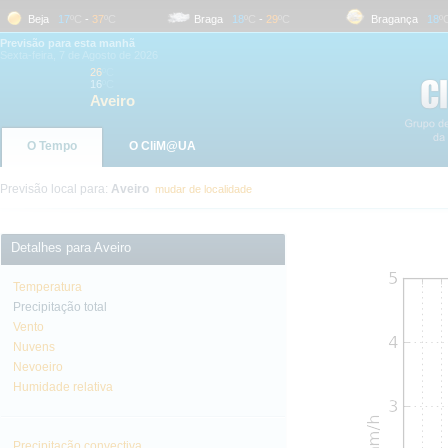
Beja
17
ºC
-
37
ºC
Braga
18
ºC
-
29
ºC
Bragança
18
ºC
-
Previsão para esta manhã
Sexta-feira, 7 de Agosto de 2026
26
ºC
16
ºC
Aveiro
O Tempo
O CliM@UA
Previsão local para:
Aveiro
mudar de localidade
Detalhes para Aveiro
Temperatura
Precipitação total
Vento
Nuvens
Nevoeiro
Humidade relativa
Precipitação convectiva