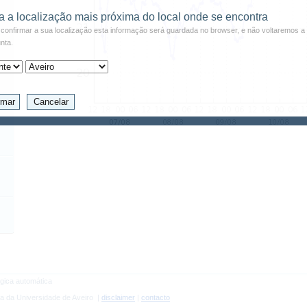
a a localização mais próxima do local onde se encontra
confirmar a sua localização esta informação será guardada no browser, e não voltaremos a 
nta.
gica automática
a da Universidade de Aveiro |
disclaimer
|
contacto