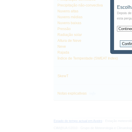
Precipitação não-convectiva
Escolh
Nuvens altas
Depois de 
Nuvens médias
esta pergu
Nuvens baixas
Pressão
Radiação solar
Altura de Neve
Neve
Rajada
Índice de Tempestade (SWEAT Index)
SkewT
info
Notas explicativas
Estado do tempo actual em Aveiro
- Estação meteoroló
CliM@UA ©2010 - Grupo de Meteorologia e Climatologi