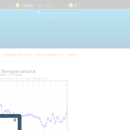
Coimbra
15
ºC
-
30
ºC
Evora
18
ºC
-
35
ºC
Faro
|
CESAM
Dep. de Física
|
Agitação Marítima
|
Oceanográficos
|
Outros
x