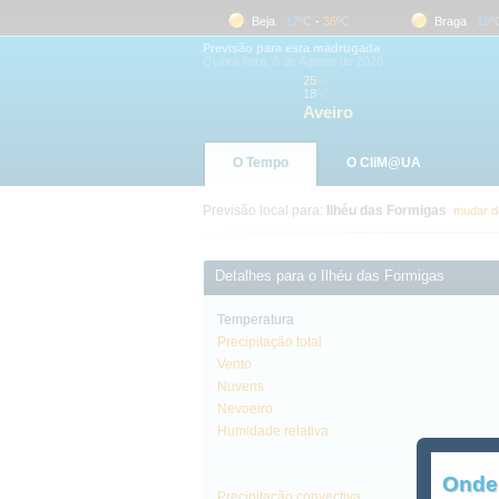
Aveiro
18
ºC
-
25
ºC
Beja
17
ºC
-
36
ºC
Braga
19
ºC
Previsão para esta madrugada
Quinta-feira, 6 de Agosto de 2026
25
ºC
18
ºC
Aveiro
O Tempo
O CliM@UA
Previsão local para:
Ilhéu das Formigas
mudar de
Detalhes para o Ilhéu das Formigas
Temperatura
Precipitação total
Vento
Nuvens
Nevoeiro
Humidade relativa
Onde
Precipitação convectiva