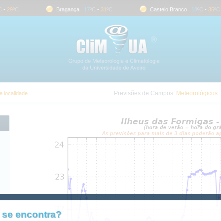
-
29
ºC
Bragança
17
ºC
-
31
ºC
Castelo Branco
18
ºC
-
35
ºC
Previsões de Campos:
Meteorológicos
 localidade
 se encontra?