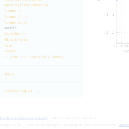
Precipitação não-convectiva
Nuvens altas
Nuvens médias
Nuvens baixas
Pressão
Radiação solar
Altura de Neve
Neve
Rajada
Índice de Tempestade (SWEAT Index)
SkewT
info
Notas explicativas
Estado do tempo actual em Aveiro
- Estação meteorológica automática
CliM@UA ©2010 - Grupo de Meteorologia e Climatologia da Universidade de Aveiro |
discla