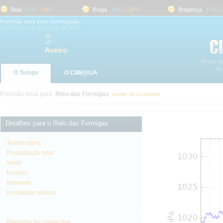
Beja
17
ºC
-
36
ºC
Braga
19
ºC
-
29
ºC
Bragança
17
ºC
-
31
Previsão para esta madrugada
Quinta-feira, 6 de Agosto de 2026
25
ºC
18
ºC
Aveiro
O Tempo
O CliM@UA
Previsão local para:
Ilhéu das Formigas
mudar de localidade
Detalhes para o Ilhéu das Formigas
Temperatura
Precipitação total
Vento
Nuvens
Nevoeiro
Humidade relativa
Precipitação convectiva