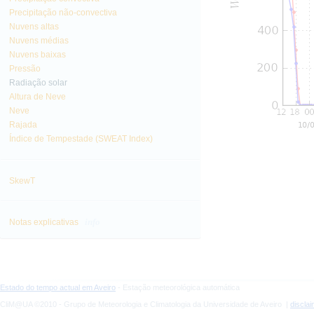
Precipitação não-convectiva
Nuvens altas
Nuvens médias
Nuvens baixas
Pressão
Radiação solar
Altura de Neve
Neve
Rajada
Índice de Tempestade (SWEAT Index)
SkewT
info
Notas explicativas
Estado do tempo actual em Aveiro
- Estação meteorológica automática
CliM@UA ©2010 - Grupo de Meteorologia e Climatologia da Universidade de Aveiro |
discla