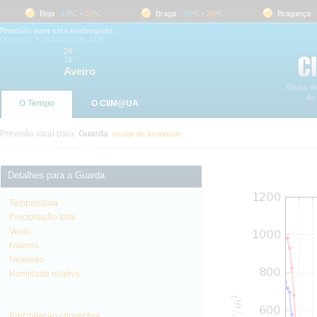
Beja
16
ºC
-
31
ºC
Braga
16
ºC
-
26
ºC
Bragança
16
Previsão para esta madrugada
Domingo, 9 de Agosto de 2026
24
ºC
18
ºC
Aveiro
O Tempo
O CliM@UA
Previsão local para:
Guarda
mudar de localidade
Detalhes para a Guarda
Temperatura
Precipitação total
Vento
Nuvens
Nevoeiro
Humidade relativa
Precipitação convectiva