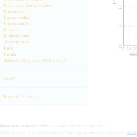
Precipitação não-convectiva
Nuvens altas
Nuvens médias
Nuvens baixas
Pressão
Radiação solar
Altura de Neve
Neve
Rajada
Índice de Tempestade (SWEAT Index)
SkewT
info
Notas explicativas
Estado do tempo actual em Aveiro
- Estação meteorológica automática
CliM@UA ©2010 - Grupo de Meteorologia e Climatologia da Universidade de Aveiro |
discla