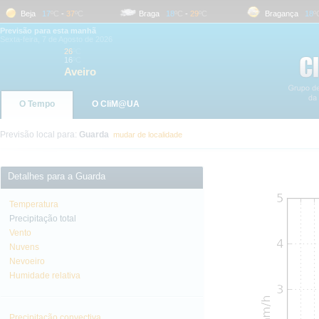
Beja
17
ºC
-
37
ºC
Braga
18
ºC
-
29
ºC
Bragança
18
ºC
-
Previsão para esta manhã
Sexta-feira, 7 de Agosto de 2026
26
ºC
16
ºC
Aveiro
O Tempo
O CliM@UA
Previsão local para:
Guarda
mudar de localidade
Detalhes para a Guarda
Temperatura
Precipitação total
Vento
Nuvens
Nevoeiro
Humidade relativa
Precipitação convectiva