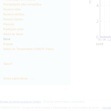
Precipitação não-convectiva
Nuvens altas
Nuvens médias
Nuvens baixas
Pressão
Radiação solar
Altura de Neve
Neve
Rajada
Índice de Tempestade (SWEAT Index)
SkewT
info
Notas explicativas
Estado do tempo actual em Aveiro
- Estação meteorológica automática
CliM@UA ©2010 - Grupo de Meteorologia e Climatologia da Universidade de Aveiro |
discla