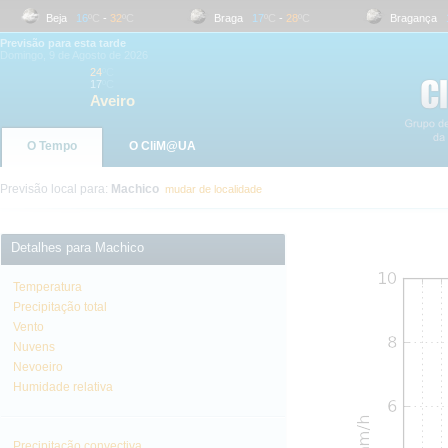
Beja
16
ºC
-
32
ºC
Braga
17
ºC
-
28
ºC
Bragança
17
Previsão para esta tarde
Domingo, 9 de Agosto de 2026
24
ºC
17
ºC
Aveiro
O Tempo
O CliM@UA
Previsão local para:
Machico
mudar de localidade
Detalhes para Machico
Temperatura
Precipitação total
Vento
Nuvens
Nevoeiro
Humidade relativa
Precipitação convectiva