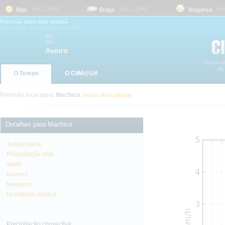
Beja
17
ºC
-
37
ºC
Braga
18
ºC
-
29
ºC
Bragança
18
ºC
Previsão para esta manhã
Sexta-feira, 7 de Agosto de 2026
26
ºC
16
ºC
Aveiro
O Tempo
O CliM@UA
Previsão local para:
Machico
mudar de localidade
Detalhes para Machico
Temperatura
Precipitação total
Vento
Nuvens
Nevoeiro
Humidade relativa
Precipitação convectiva