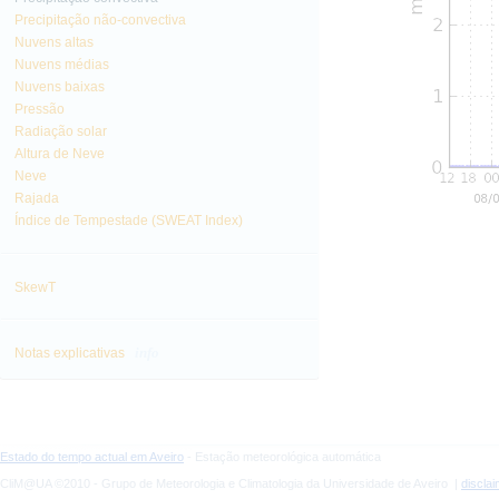
Precipitação não-convectiva
Nuvens altas
Nuvens médias
Nuvens baixas
Pressão
Radiação solar
Altura de Neve
Neve
Rajada
Índice de Tempestade (SWEAT Index)
SkewT
info
Notas explicativas
Estado do tempo actual em Aveiro
- Estação meteorológica automática
CliM@UA ©2010 - Grupo de Meteorologia e Climatologia da Universidade de Aveiro |
discla