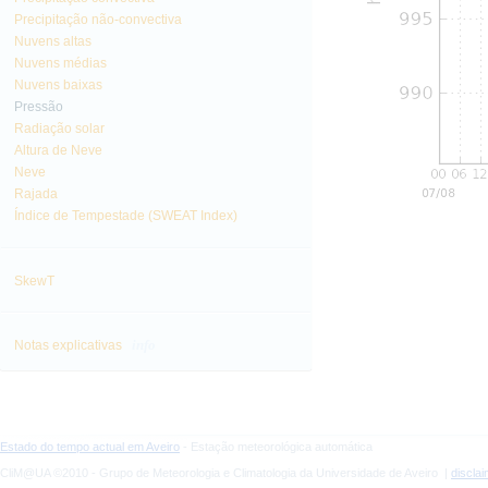
Precipitação não-convectiva
Nuvens altas
Nuvens médias
Nuvens baixas
Pressão
Radiação solar
Altura de Neve
Neve
Rajada
Índice de Tempestade (SWEAT Index)
SkewT
info
Notas explicativas
Estado do tempo actual em Aveiro
- Estação meteorológica automática
CliM@UA ©2010 - Grupo de Meteorologia e Climatologia da Universidade de Aveiro |
discla