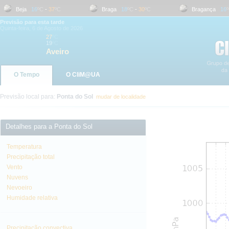
Beja
16
ºC
-
37
ºC
Braga
18
ºC
-
30
ºC
Bragança
16
ºC
Previsão para esta tarde
Quinta-feira, 6 de Agosto de 2026
27
ºC
19
ºC
Aveiro
O Tempo
O CliM@UA
Previsão local para:
Ponta do Sol
mudar de localidade
Detalhes para a Ponta do Sol
Temperatura
Precipitação total
Vento
Nuvens
Nevoeiro
Humidade relativa
Precipitação convectiva