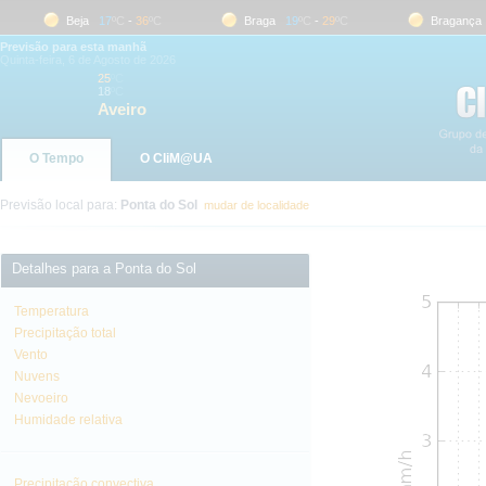
Beja
17
ºC
-
36
ºC
Braga
19
ºC
-
29
ºC
Bragança
1
Previsão para esta manhã
Quinta-feira, 6 de Agosto de 2026
25
ºC
18
ºC
Aveiro
O Tempo
O CliM@UA
Previsão local para:
Ponta do Sol
mudar de localidade
Detalhes para a Ponta do Sol
Temperatura
Precipitação total
Vento
Nuvens
Nevoeiro
Humidade relativa
Precipitação convectiva