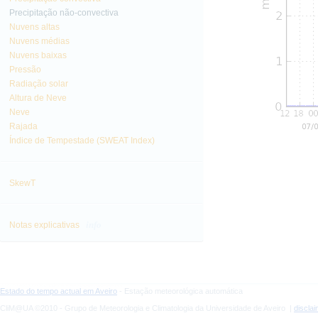
Precipitação não-convectiva
Nuvens altas
Nuvens médias
Nuvens baixas
Pressão
Radiação solar
Altura de Neve
Neve
Rajada
Índice de Tempestade (SWEAT Index)
SkewT
info
Notas explicativas
Estado do tempo actual em Aveiro
- Estação meteorológica automática
CliM@UA ©2010 - Grupo de Meteorologia e Climatologia da Universidade de Aveiro |
discla