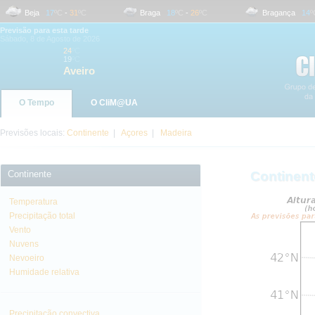
Beja
17
ºC
-
31
ºC
Braga
18
ºC
-
26
ºC
Bragança
14
ºC
Previsão para esta tarde
Sábado, 8 de Agosto de 2026
24
ºC
19
ºC
Aveiro
O Tempo
O CliM@UA
Previsões locais:
Continente
|
Açores
|
Madeira
Continente
Continent
Temperatura
Precipitação total
Vento
Nuvens
Nevoeiro
Humidade relativa
Precipitação convectiva