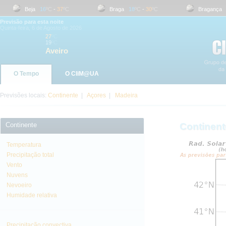
Beja
16
ºC
-
37
ºC
Braga
18
ºC
-
30
ºC
Bragança
1
Previsão para esta noite
Quinta-feira, 6 de Agosto de 2026
27
ºC
19
ºC
Aveiro
O Tempo
O CliM@UA
Previsões locais:
Continente
|
Açores
|
Madeira
Continente
Continent
Temperatura
Precipitação total
Vento
Nuvens
Nevoeiro
Humidade relativa
Precipitação convectiva