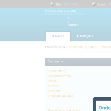
Aveiro
19
ºC
-
27
ºC
Beja
16
ºC
-
37
ºC
Braga
18
ºC
Previsão para esta tarde
Quinta-feira, 6 de Agosto de 2026
27
ºC
19
ºC
Aveiro
O Tempo
O CliM@UA
Previsões locais:
Continente
|
Açores
|
Madei
Continente
Temperatura
Precipitação total
Vento
Nuvens
Nevoeiro
Humidade relativa
Onde
Precipitação convectiva