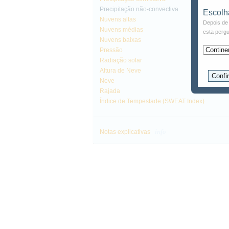
Precipitação não-convectiva
Escolh
Nuvens altas
Depois de 
Nuvens médias
esta pergu
Nuvens baixas
Pressão
Radiação solar
Altura de Neve
Neve
Rajada
Índice de Tempestade (SWEAT Index)
info
Notas explicativas