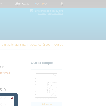
Coimbra
15
ºC
-
30
ºC
Evora
16
ºC
-
36
ºC
|
CESAM
Dep. de Física
|
Agitação Marítima
|
Oceanográficos
|
Outros
Outros campos
x
Atlântico