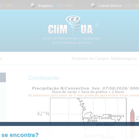
-
30
ºC
Bragança
16
ºC
-
32
ºC
Castelo Branco
18
ºC
-
36
ºC
ra
Previsões de Campos:
Meteorológicos
Continente
 se encontra?