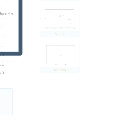
fazer-lhe
Açores
Madeira