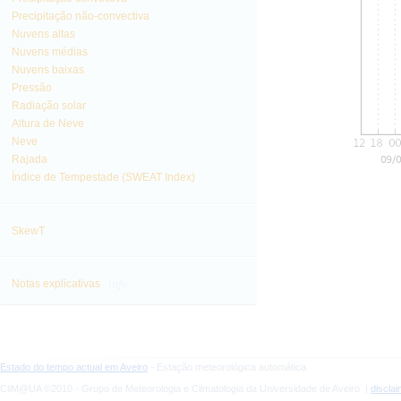
Precipitação não-convectiva
Nuvens altas
Nuvens médias
Nuvens baixas
Pressão
Radiação solar
Altura de Neve
Neve
Rajada
Índice de Tempestade (SWEAT Index)
SkewT
info
Notas explicativas
Estado do tempo actual em Aveiro
- Estação meteorológica automática
CliM@UA ©2010 - Grupo de Meteorologia e Climatologia da Universidade de Aveiro |
discla