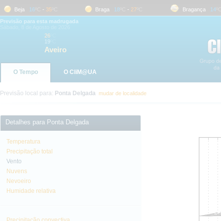
Beja
16
ºC
-
35
ºC
Braga
18
ºC
-
27
ºC
Bragança
14
ºC
-
Previsão para esta madrugada
Sábado, 8 de Agosto de 2026
26
ºC
19
ºC
Aveiro
O Tempo
O CliM@UA
Previsão local para:
Ponta Delgada
mudar de localidade
Detalhes para Ponta Delgada
Temperatura
Precipitação total
Vento
Nuvens
Nevoeiro
Humidade relativa
Precipitação convectiva