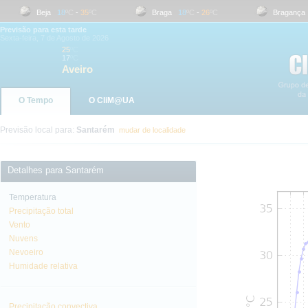
Beja
18
ºC
-
35
ºC
Braga
18
ºC
-
26
ºC
Bragança
1
Previsão para esta tarde
Sexta-feira, 7 de Agosto de 2026
25
ºC
17
ºC
Aveiro
O Tempo
O CliM@UA
Previsão local para:
Santarém
mudar de localidade
Detalhes para Santarém
Temperatura
Precipitação total
Vento
Nuvens
Nevoeiro
Humidade relativa
Precipitação convectiva