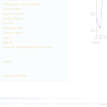
Precipitação não-convectiva
Nuvens altas
Nuvens médias
Nuvens baixas
Pressão
Radiação solar
Altura de Neve
Neve
Rajada
Índice de Tempestade (SWEAT Index)
SkewT
info
Notas explicativas
Estado do tempo actual em Aveiro
- Estação meteorológica automática
CliM@UA ©2010 - Grupo de Meteorologia e Climatologia da Universidade de Aveiro |
discla