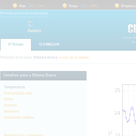
Beja
17
ºC
-
36
ºC
Braga
19
ºC
-
29
ºC
Bragança
1
Previsão para esta madrugada
Quinta-feira, 6 de Agosto de 2026
25
ºC
18
ºC
Aveiro
O Tempo
O CliM@UA
Previsão local para:
Ribeira Brava
mudar de localidade
Detalhes para a Ribeira Brava
Temperatura
Precipitação total
Vento
Nuvens
Nevoeiro
Humidade relativa
Precipitação convectiva