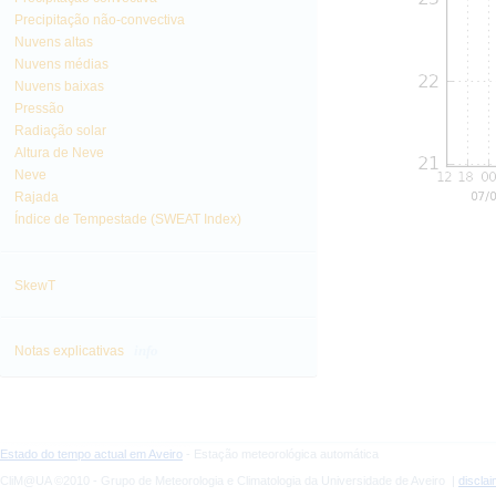
Precipitação não-convectiva
Nuvens altas
Nuvens médias
Nuvens baixas
Pressão
Radiação solar
Altura de Neve
Neve
Rajada
Índice de Tempestade (SWEAT Index)
SkewT
info
Notas explicativas
Estado do tempo actual em Aveiro
- Estação meteorológica automática
CliM@UA ©2010 - Grupo de Meteorologia e Climatologia da Universidade de Aveiro |
discla