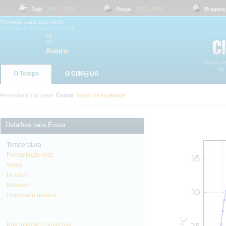
Beja
16
ºC
-
32
ºC
Braga
17
ºC
-
28
ºC
Bragança
Previsão para esta noite
Domingo, 9 de Agosto de 2026
24
ºC
17
ºC
Aveiro
O Tempo
O CliM@UA
Previsão local para:
Évora
mudar de localidade
Detalhes para Évora
Temperatura
Precipitação total
Vento
Nuvens
Nevoeiro
Humidade relativa
Precipitação convectiva