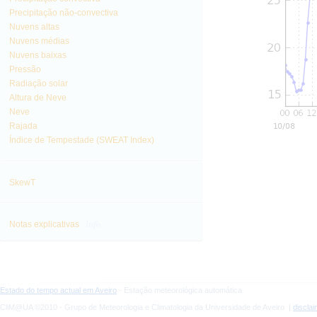
Precipitação não-convectiva
Nuvens altas
Nuvens médias
Nuvens baixas
Pressão
Radiação solar
Altura de Neve
Neve
Rajada
Índice de Tempestade (SWEAT Index)
SkewT
info
Notas explicativas
Estado do tempo actual em Aveiro
- Estação meteorológica automática
CliM@UA ©2010 - Grupo de Meteorologia e Climatologia da Universidade de Aveiro |
discla