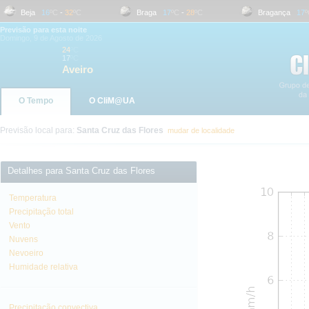
Beja
16
ºC
-
32
ºC
Braga
17
ºC
-
28
ºC
Bragança
17
ºC
Previsão para esta noite
Domingo, 9 de Agosto de 2026
24
ºC
17
ºC
Aveiro
O Tempo
O CliM@UA
Previsão local para:
Santa Cruz das Flores
mudar de localidade
Detalhes para Santa Cruz das Flores
Temperatura
Precipitação total
Vento
Nuvens
Nevoeiro
Humidade relativa
Precipitação convectiva