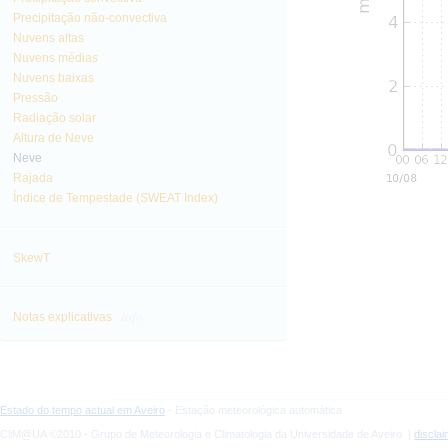
Precipitação não-convectiva
Nuvens altas
Nuvens médias
Nuvens baixas
Pressão
Radiação solar
Altura de Neve
Neve
Rajada
Índice de Tempestade (SWEAT Index)
SkewT
info
Notas explicativas
Estado do tempo actual em Aveiro
- Estação meteorológica automática
CliM@UA ©2010 - Grupo de Meteorologia e Climatologia da Universidade de Aveiro |
discla