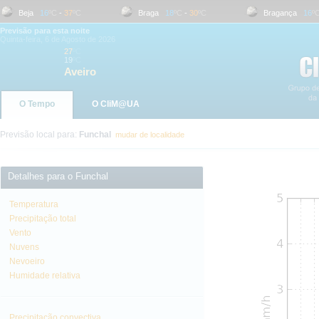
Beja
16
ºC
-
37
ºC
Braga
18
ºC
-
30
ºC
Bragança
16
ºC
-
Previsão para esta noite
Quinta-feira, 6 de Agosto de 2026
27
ºC
19
ºC
Aveiro
O Tempo
O CliM@UA
Previsão local para:
Funchal
mudar de localidade
Detalhes para o Funchal
Temperatura
Precipitação total
Vento
Nuvens
Nevoeiro
Humidade relativa
Precipitação convectiva