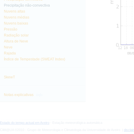
Precipitação não-convectiva
Nuvens altas
Nuvens médias
Nuvens baixas
Pressão
Radiação solar
Altura de Neve
Neve
Rajada
Índice de Tempestade (SWEAT Index)
SkewT
info
Notas explicativas
Estado do tempo actual em Aveiro
- Estação meteorológica automática
CliM@UA ©2010 - Grupo de Meteorologia e Climatologia da Universidade de Aveiro |
discla