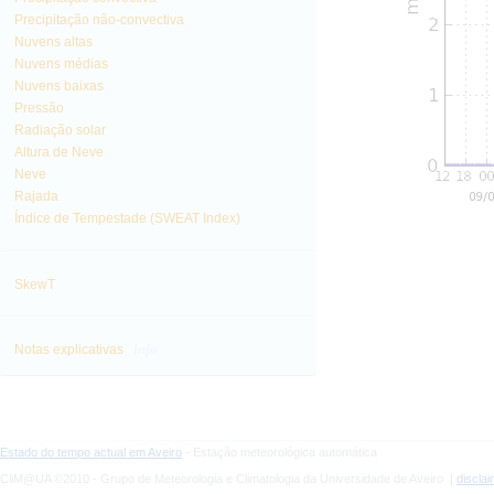
Precipitação não-convectiva
Nuvens altas
Nuvens médias
Nuvens baixas
Pressão
Radiação solar
Altura de Neve
Neve
Rajada
Índice de Tempestade (SWEAT Index)
SkewT
info
Notas explicativas
Estado do tempo actual em Aveiro
- Estação meteorológica automática
CliM@UA ©2010 - Grupo de Meteorologia e Climatologia da Universidade de Aveiro |
discla