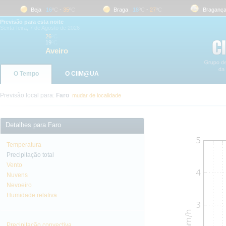
Beja
16
ºC
-
35
ºC
Braga
18
ºC
-
27
ºC
Bragança
Previsão para esta noite
Sexta-feira, 7 de Agosto de 2026
26
ºC
19
ºC
Aveiro
O Tempo
O CliM@UA
Previsão local para:
Faro
mudar de localidade
Detalhes para Faro
Temperatura
Precipitação total
Vento
Nuvens
Nevoeiro
Humidade relativa
Precipitação convectiva