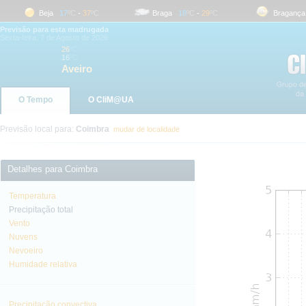
Beja
17
ºC
-
37
ºC
Braga
18
ºC
-
29
ºC
Bragança
1
Previsão para esta madrugada
Sexta-feira, 7 de Agosto de 2026
26
ºC
16
ºC
Aveiro
O Tempo
O CliM@UA
Previsão local para:
Coimbra
mudar de localidade
Detalhes para Coimbra
Temperatura
Precipitação total
Vento
Nuvens
Nevoeiro
Humidade relativa
Precipitação convectiva