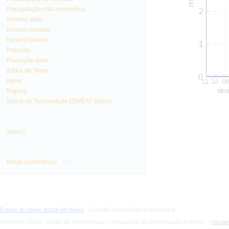
Precipitação não-convectiva
Nuvens altas
Nuvens médias
Nuvens baixas
Pressão
Radiação solar
Altura de Neve
Neve
Rajada
Índice de Tempestade (SWEAT Index)
SkewT
info
Notas explicativas
Estado do tempo actual em Aveiro
- Estação meteorológica automática
CliM@UA ©2010 - Grupo de Meteorologia e Climatologia da Universidade de Aveiro |
discla