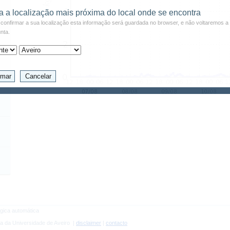
a a localização mais próxima do local onde se encontra
confirmar a sua localização esta informação será guardada no browser, e não voltaremos a 
nta.
gica automática
a da Universidade de Aveiro |
disclaimer
|
contacto