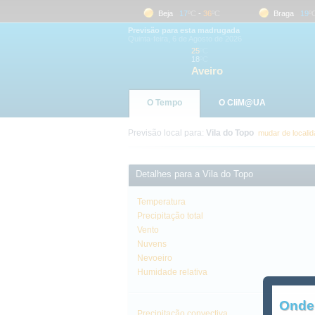
Aveiro
18
ºC
-
25
ºC
Beja
17
ºC
-
36
ºC
Braga
19
ºC
Previsão para esta madrugada
Quinta-feira, 6 de Agosto de 2026
25
ºC
18
ºC
Aveiro
O Tempo
O CliM@UA
Previsão local para:
Vila do Topo
mudar de locali
Detalhes para a Vila do Topo
Temperatura
Precipitação total
Vento
Nuvens
Nevoeiro
Humidade relativa
Onde
Precipitação convectiva