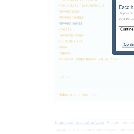
Precipitação não-convectiva
Escolh
Nuvens altas
Depois de 
Nuvens médias
esta pergu
Nuvens baixas
Pressão
Radiação solar
Altura de Neve
Neve
Rajada
Índice de Tempestade (SWEAT Index)
SkewT
info
Notas explicativas
Estado do tempo actual em Aveiro
- Estação meteoroló
CliM@UA ©2010 - Grupo de Meteorologia e Climatologi