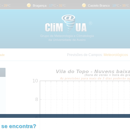
-
29
ºC
Bragança
17
ºC
-
31
ºC
Castelo Branco
18
ºC
-
35
ºC
Previsões de Campos:
Meteorológicos
dade
 se encontra?