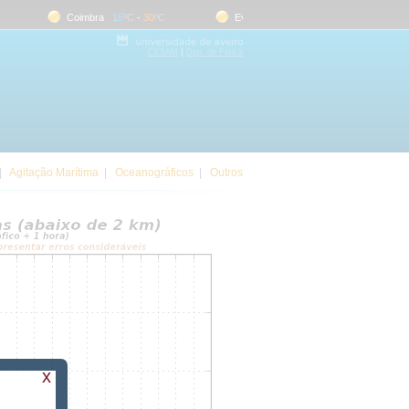
Coimbra
15
ºC
-
30
ºC
Evora
18
ºC
-
35
ºC
Faro
|
CESAM
Dep. de Física
|
Agitação Marítima
|
Oceanográficos
|
Outros
x