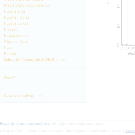
Precipitação não-convectiva
Nuvens altas
Nuvens médias
Nuvens baixas
Pressão
Radiação solar
Altura de Neve
Neve
Rajada
Índice de Tempestade (SWEAT Index)
SkewT
info
Notas explicativas
Estado do tempo actual em Aveiro
- Estação meteorológica automática
CliM@UA ©2010 - Grupo de Meteorologia e Climatologia da Universidade de Aveiro |
discla