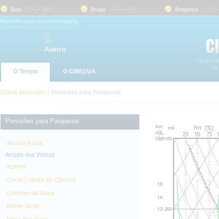
Beja
17
ºC
-
36
ºC
Braga
19
ºC
-
29
ºC
Bragança
17
ºC
-
31
Previsão para esta madrugada
Quinta-feira, 6 de Agosto de 2026
25
ºC
18
ºC
Aveiro
O Tempo
O CliM@UA
Outras previsões
> Previsões para Parapente
Previsões para Parapente
Alcaria Ruiva
Arruda dos Vinhos
Azinha
Cerro Cabeça de Câmara
Linhares da Beira
Monte Junto